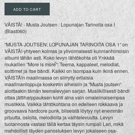
ADD TO CART
VÄISTÄ! - Musta Joutsen : Lopunajan Tarinoita osa I
(Blast060)
”MUSTA JOUTSEN: LOPUNAJAN TARINOITA OSA 1” on
VÄISTÄ!-yhtyeen kolmas ja ylivoimaisesti kunnianhimoisin
albumi tähän asti. Koko levyn lähtökohta oli Ynkkää
mukaillen ”More is more”: Teema, kappaleet, melodiat,
soittimet ja itse bändi. Kaikki on isompaa kuin ikinä ennen.
VÄISTÄ!n maailmassa on siirrytty erilaisia
maailmanloppuja koskeviin aiheisiin ja ”Musta joutsen”
aloittaakin tämän teemalevyjen sarjan. Musiikillisesti bändi
ottaa jättiharppauksen kohti aina vain omaleimaisempaa
musiikkia. Vaikka lähtökohtana on edelleen rokkaava ja
groovaava hardcore punk, biiseistä löytyy nyt enemmän
pituutta, osioita, melodioita ja vaihtelevuutta. Levyn
tuotannosta vastasi tällä kertaa täysin rumpali Lari, mikä
mahdollisti täyden panostuksen levyn jokaiseen osa-