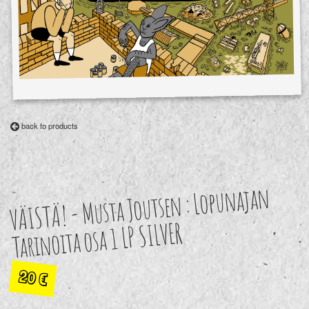
back to products
VÄISTÄ! - Musta Joutsen : Lopunajan
Tarinoita osa 1 LP SILVER
20
€