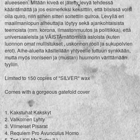
alueeseen. Mitään kiveä ei jätetty levyä tehdessä
kääntämättä ja jos esimerkiksi keksittiin, että biisissä voisi
olla quiro, niin siihen sitten soitettiin quiroa. Levyllä eri
maailmanlopun aiheuttajia löytyy sekä ajankohtaisista
teemoista (mm. korona, ilmastonmuutos ja politiikka), että
universaaleista ja VÄISTÄmättömistä asioista (kuten
luonnon omat mullistukset , uskonnon rooli ja sukupolvien
erot). Aihe-alueita käsitellään yhtyeelle tuttuun synkkään,
mutta myös ironiseen ja (mustan) huumorin värittämään
tyyliin.
Limited to 150 copies of "SILVER" wax
Comes with a gorgeous gatefold cover
1. Kakstuhat Kakskyt
2. Valkoinen Lyhty
3. Viimeiset Pisarat
4. Requiem Pro Avunculus Homo
5. Tori ( Kill My Turku II )